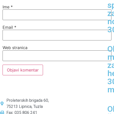
s
Ime
*
z
n
3
Email
*
O
Web stranica
m
z
h
3
m
Proleterskih brigada 60,
O
75213 Lipnica, Tuzla
Fax: 035 806 241