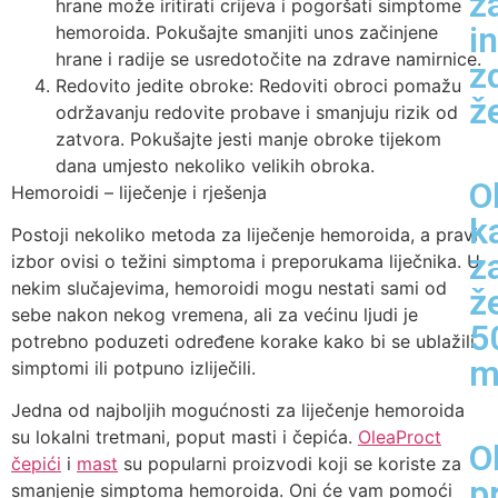
z
hrane može iritirati crijeva i pogoršati simptome
i
hemoroida. Pokušajte smanjiti unos začinjene
hrane i radije se usredotočite na zdrave namirnice.
z
Redovito jedite obroke: Redoviti obroci pomažu
ž
održavanju redovite probave i smanjuju rizik od
zatvora. Pokušajte jesti manje obroke tijekom
dana umjesto nekoliko velikih obroka.
O
Hemoroidi – liječenje i rješenja
k
Postoji nekoliko metoda za liječenje hemoroida, a pravi
z
izbor ovisi o težini simptoma i preporukama liječnika. U
nekim slučajevima, hemoroidi mogu nestati sami od
ž
sebe nakon nekog vremena, ali za većinu ljudi je
5
potrebno poduzeti određene korake kako bi se ublažili
m
simptomi ili potpuno izliječili.
Jedna od najboljih mogućnosti za liječenje hemoroida
su lokalni tretmani, poput masti i čepića.
OleaProct
O
čepići
i
mast
su popularni proizvodi koji se koriste za
p
smanjenje simptoma hemoroida. Oni će vam pomoći