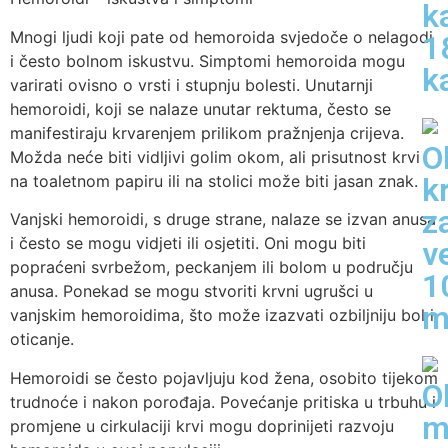
k
Mnogi ljudi koji pate od hemoroida svjedoče o nelagodi
1
i često bolnom iskustvu. Simptomi hemoroida mogu
k
varirati ovisno o vrsti i stupnju bolesti. Unutarnji
hemoroidi, koji se nalaze unutar rektuma, često se
manifestiraju krvarenjem prilikom pražnjenja crijeva.
O
Možda neće biti vidljivi golim okom, ali prisutnost krvi
na toaletnom papiru ili na stolici može biti jasan znak.
k
z
Vanjski hemoroidi, s druge strane, nalaze se izvan anusa
i često se mogu vidjeti ili osjetiti. Oni mogu biti
v
popraćeni svrbežom, peckanjem ili bolom u području
1
anusa. Ponekad se mogu stvoriti krvni ugrušci u
m
vanjskim hemoroidima, što može izazvati ozbiljniju bol i
oticanje.
Hemoroidi se često pojavljuju kod žena, osobito tijekom
O
trudnoće i nakon porođaja. Povećanje pritiska u trbuhu i
m
promjene u cirkulaciji krvi mogu doprinijeti razvoju