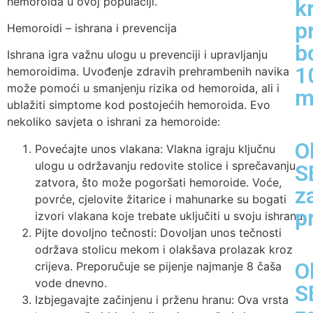
hemoroida u ovoj populaciji.
k
p
Hemoroidi – ishrana i prevencija
b
Ishrana igra važnu ulogu u prevenciji i upravljanju
1
hemoroidima. Uvođenje zdravih prehrambenih navika
može pomoći u smanjenju rizika od hemoroida, ali i
m
ublažiti simptome kod postojećih hemoroida. Evo
nekoliko savjeta o ishrani za hemoroide:
O
Povećajte unos vlakana: Vlakna igraju ključnu
ulogu u održavanju redovite stolice i sprečavanju
S
zatvora, što može pogoršati hemoroide. Voće,
z
povrće, cjelovite žitarice i mahunarke su bogati
p
izvori vlakana koje trebate uključiti u svoju ishranu.
Pijte dovoljno tečnosti: Dovoljan unos tečnosti
održava stolicu mekom i olakšava prolazak kroz
O
crijeva. Preporučuje se pijenje najmanje 8 čaša
vode dnevno.
S
Izbjegavajte začinjenu i prženu hranu: Ova vrsta