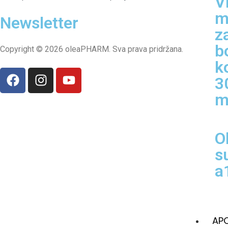
V
m
Newsletter
z
b
Copyright © 2026 oleaPHARM. Sva prava pridržana.
k
3
m
O
s
a
APO