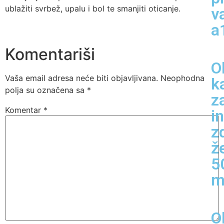
ublažiti svrbež, upalu i bol te smanjiti oticanje.
v
a
Komentariši
O
Vaša email adresa neće biti objavljivana.
Neophodna
k
polja su označena sa
*
z
Komentar
*
i
z
ž
5
m
O