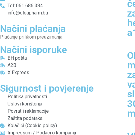
č
Tel: 061 686 384
z
info@oleapharm.ba
h
Načini plaćanja
a
Plaćanje prilikom preuzimanja
Načini isporuke
O
BH pošta
m
A2B
z
X Express
v
Sigurnost i povjerenje
s
Politika privatnosti
3
Uslovi korištenja
m
Povrat i reklamacije
Zaštita podataka
Kolačići (Cookie policy)
Impressum / Podaci o kompaniji