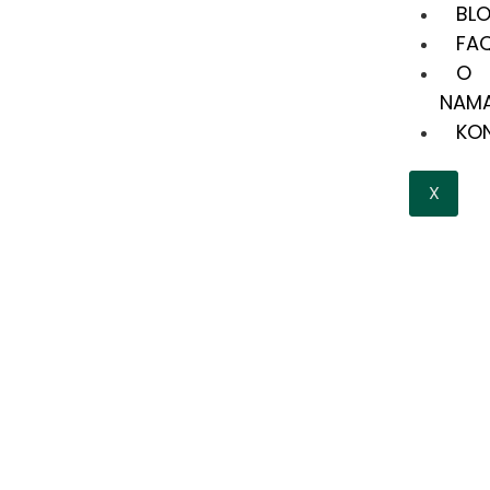
BL
FA
O
NAM
KO
X