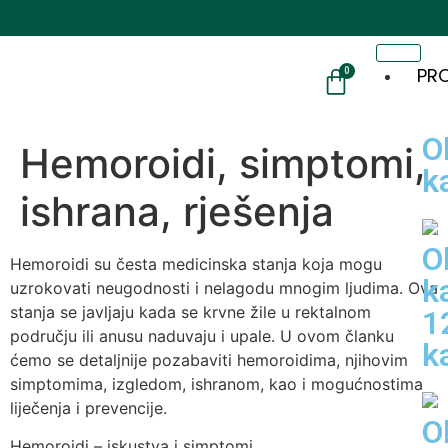
PRO
0
O
Hemoroidi, simptomi,
k
ishrana, rješenja
O
Hemoroidi su česta medicinska stanja koja mogu
k
uzrokovati neugodnosti i nelagodu mnogim ljudima. Ova
stanja se javljaju kada se krvne žile u rektalnom
1
području ili anusu naduvaju i upale. U ovom članku
k
ćemo se detaljnije pozabaviti hemoroidima, njihovim
simptomima, izgledom, ishranom, kao i mogućnostima
liječenja i prevencije.
O
Hemoroidi – iskustva i simptomi