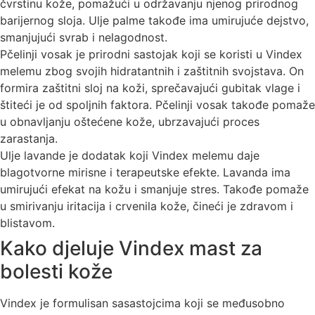
čvrstinu kože, pomažući u održavanju njenog prirodnog
barijernog sloja. Ulje palme takođe ima umirujuće dejstvo,
smanjujući svrab i nelagodnost.
Pčelinji vosak je prirodni sastojak koji se koristi u Vindex
melemu zbog svojih hidratantnih i zaštitnih svojstava. On
formira zaštitni sloj na koži, sprečavajući gubitak vlage i
štiteći je od spoljnih faktora. Pčelinji vosak takođe pomaže
u obnavljanju oštećene kože, ubrzavajući proces
zarastanja.
Ulje lavande je dodatak koji Vindex melemu daje
blagotvorne mirisne i terapeutske efekte. Lavanda ima
umirujući efekat na kožu i smanjuje stres. Takođe pomaže
u smirivanju iritacija i crvenila kože, čineći je zdravom i
blistavom.
Kako djeluje Vindex mast za
bolesti kože
Vindex je formulisan sasastojcima koji se međusobno