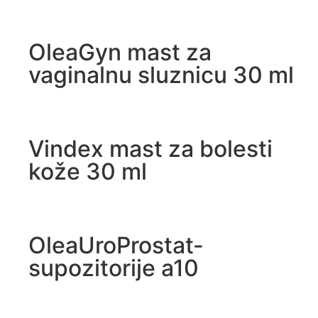
OleaGyn mast za
vaginalnu sluznicu 30 ml
Vindex mast za bolesti
kože 30 ml
OleaUroProstat-
supozitorije a10