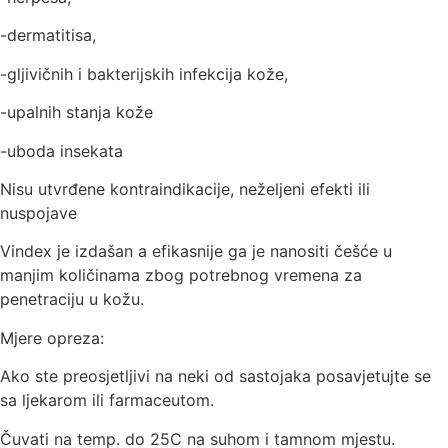
-dermatitisa,
-gljivičnih i bakterijskih infekcija kože,
-upalnih stanja kože
-uboda insekata
Nisu utvrđene kontraindikacije, neželjeni efekti ili
nuspojave
Vindex je izdašan a efikasnije ga je nanositi češće u
manjim količinama zbog potrebnog vremena za
penetraciju u kožu.
Mjere opreza:
Ako ste preosjetljivi na neki od sastojaka posavjetujte se
sa ljekarom ili farmaceutom.
Čuvati na temp. do 25C na suhom i tamnom mjestu.