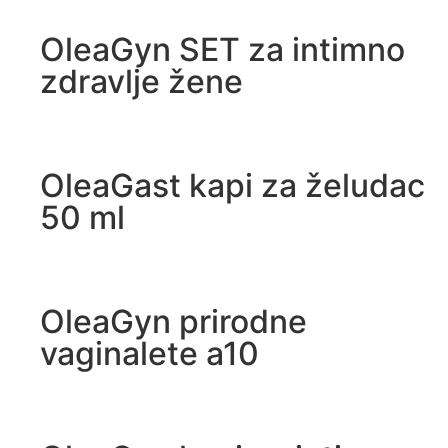
OleaGyn SET za intimno
zdravlje žene
OleaGast kapi za želudac
50 ml
OleaGyn prirodne
vaginalete a10