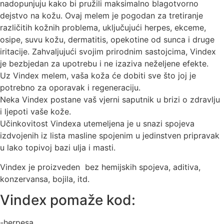
nadopunjuju kako bi pružili maksimalno blagotvorno
dejstvo na kožu. Ovaj melem je pogodan za tretiranje
različitih kožnih problema, uključujući herpes, ekceme,
osipe, suvu kožu, dermatitis, opekotine od sunca i druge
iritacije. Zahvaljujući svojim prirodnim sastojcima, Vindex
je bezbjedan za upotrebu i ne izaziva neželjene efekte.
Uz Vindex melem, vaša koža će dobiti sve što joj je
potrebno za oporavak i regeneraciju.
Neka Vindex postane vaš vjerni saputnik u brizi o zdravlju
i ljepoti vaše kože.
Učinkovitost Vindexa utemeljena je u snazi spojeva
izdvojenih iz lista masline spojenim u jedinstven pripravak
u lako topivoj bazi ulja i masti.
Vindex je proizveden bez hemijskih spojeva, aditiva,
konzervansa, bojila, itd.
Vindex pomaže kod:
-herpesa,