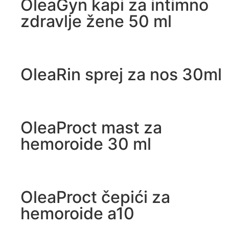
OleaGyn kapi za intimno
zdravlje žene 50 ml
OleaRin sprej za nos 30ml
OleaProct mast za
hemoroide 30 ml
OleaProct čepići za
hemoroide a10