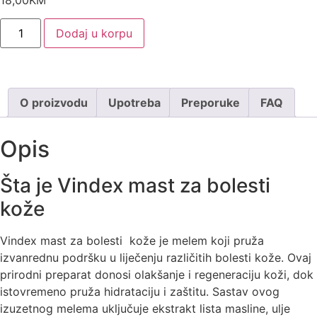
Dodaj u korpu
O proizvodu
Upotreba
Preporuke
FAQ
Opis
Šta je Vindex mast za bolesti
kože
Vindex mast za bolesti kože je melem koji pruža
izvanrednu podršku u liječenju različitih bolesti kože. Ovaj
prirodni preparat donosi olakšanje i regeneraciju koži, dok
istovremeno pruža hidrataciju i zaštitu. Sastav ovog
izuzetnog melema uključuje ekstrakt lista masline, ulje