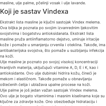
masline, ulje palme, pčelinji vosak i ulje lavande.
Koji je sastav Vindexa
Ekstrakt lista masline je ključni sastojak Vindex melema.
Ova biljka je poznata po svojim izvanrednim ljekovitim
svojstvima i bogatstvu antioksidanata. Ekstrakt lista
masline pruža antiinflamatorno dejstvo, umiruje iritacije
kože i pomaže u smanjenju crvenila i oteklina. Takođe, ima
antibakterijska svojstva, što pomaže u suzbijanju infekcija
na koži.
Ulje masline je poznato po svojoj visokoj koncentraciji
hranljivih materija, uključujući vitamine A, D, E i K, kao i
antioksidante. Ovo ulje dubinski hidrira kožu, čineći je
mekom i elastičnom. Takođe pomaže u obnavljanju
oštećenih ćelija i ublažava upalne procese na koži.
Ulje palme je još jedan važan sastojak Vindex melema.
Ovo ulje je bogato vitaminima i masnim kiselinama koje su
ključne za zdravlje kože. Ono obezbeđuje hidrataciju i