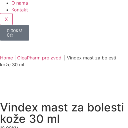
O nama
Kontakt
X
0,00
KM
0
Home
|
OleaPharm proizvodi
|
Vindex mast za bolesti
kože 30 ml
Vindex mast za bolesti
kože 30 ml
18,00
KM