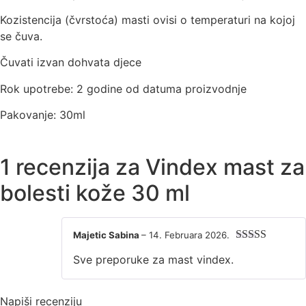
Kozistencija (čvrstoća) masti ovisi o temperaturi na kojoj
se čuva.
Čuvati izvan dohvata djece
Rok upotrebe: 2 godine od datuma proizvodnje
Pakovanje: 30ml
1 recenzija za
Vindex mast za
bolesti kože 30 ml
Majetic Sabina
–
14. Februara 2026.
Ocjenjeno
5
Sve preporuke za mast vindex.
od 5
Napiši recenziju