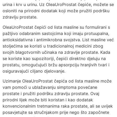
urina i krv u urinu. Uz OleaUroProstat čepiće, možete se
osloniti na prirodni dodatak koji može pružiti podršku
zdravlju prostate.
OleaUroProstat čepići od lista masline su formulirani s
pažljivo odabranim sastojcima koji imaju protuupalna,
antioksidativna i antimikrobna svojstva. List masline već
stoljećima se koristi u tradicionalnoj medicini zbog
svojih blagotvornih učinaka na zdravlje prostate. Kada
se koriste kao supozitoriji, čepići direktno djeluju na
prostatu, omogućujući bržu apsorpciju hranjivih tvari i
osiguravajući ciljano djelovanje.
Uzimanje OleaUroProstat čepića od lista masline može
vam pomoći u ublažavanju simptoma povećane
prostate i pružiti podršku zdravlju prostate. Ovaj
prirodni lijek može biti koristan i kao dodatak
konvencionalnim tretmanima raka prostate, ali se uvijek
posavjetujte sa stručnjakom prije nego što započnete