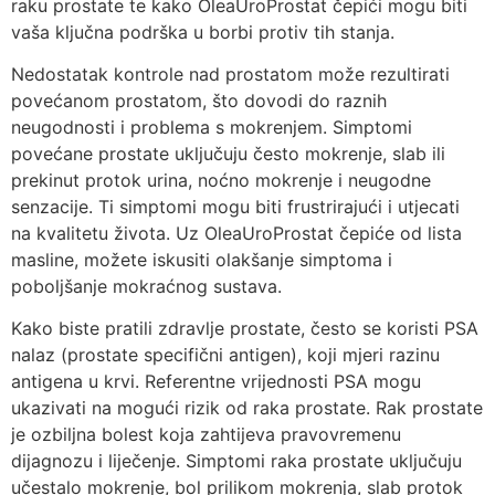
raku prostate te kako OleaUroProstat čepići mogu biti
vaša ključna podrška u borbi protiv tih stanja.
Nedostatak kontrole nad prostatom može rezultirati
povećanom prostatom, što dovodi do raznih
neugodnosti i problema s mokrenjem. Simptomi
povećane prostate uključuju često mokrenje, slab ili
prekinut protok urina, noćno mokrenje i neugodne
senzacije. Ti simptomi mogu biti frustrirajući i utjecati
na kvalitetu života. Uz OleaUroProstat čepiće od lista
masline, možete iskusiti olakšanje simptoma i
poboljšanje mokraćnog sustava.
Kako biste pratili zdravlje prostate, često se koristi PSA
nalaz (prostate specifični antigen), koji mjeri razinu
antigena u krvi. Referentne vrijednosti PSA mogu
ukazivati na mogući rizik od raka prostate. Rak prostate
je ozbiljna bolest koja zahtijeva pravovremenu
dijagnozu i liječenje. Simptomi raka prostate uključuju
učestalo mokrenje, bol prilikom mokrenja, slab protok