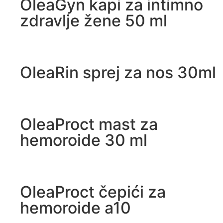
OleaGyn kapi za intimno
zdravlje žene 50 ml
OleaRin sprej za nos 30ml
OleaProct mast za
hemoroide 30 ml
OleaProct čepići za
hemoroide a10