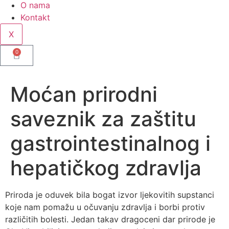
O nama
Kontakt
X
0
Moćan prirodni
saveznik za zaštitu
gastrointestinalnog i
hepatičkog zdravlja
Priroda je oduvek bila bogat izvor ljekovitih supstanci
koje nam pomažu u očuvanju zdravlja i borbi protiv
različitih bolesti. Jedan takav dragoceni dar prirode je