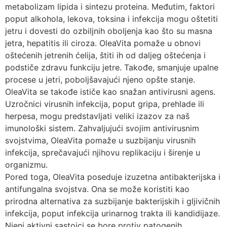
metabolizam lipida i sintezu proteina. Međutim, faktori
poput alkohola, lekova, toksina i infekcija mogu oštetiti
jetru i dovesti do ozbiljnih oboljenja kao što su masna
jetra, hepatitis ili ciroza. OleaVita pomaže u obnovi
oštećenih jetrenih ćelija, štiti ih od daljeg oštećenja i
podstiče zdravu funkciju jetre. Takođe, smanjuje upalne
procese u jetri, poboljšavajući njeno opšte stanje.
OleaVita se takođe ističe kao snažan antivirusni agens.
Uzročnici virusnih infekcija, poput gripa, prehlade ili
herpesa, mogu predstavljati veliki izazov za naš
imunološki sistem. Zahvaljujući svojim antivirusnim
svojstvima, OleaVita pomaže u suzbijanju virusnih
infekcija, sprečavajući njihovu replikaciju i širenje u
organizmu.
Pored toga, OleaVita poseduje izuzetna antibakterijska i
antifungalna svojstva. Ona se može koristiti kao
prirodna alternativa za suzbijanje bakterijskih i gljivičnih
infekcija, poput infekcija urinarnog trakta ili kandidijaze.
Njeni aktivni sastojci se bore protiv patogenih