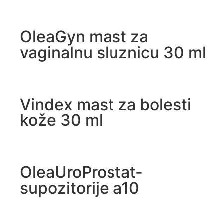
OleaGyn mast za
vaginalnu sluznicu 30 ml
Vindex mast za bolesti
kože 30 ml
OleaUroProstat-
supozitorije a10