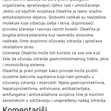
organizama, sprečavajući njihov rast i umnožavanje.
Jedno od ključnih svojstava OleaVite je njeno snažno
antioksidativno dejstvo. Slobodni radikali su nestabilne
molekule koje oštećuju ćelije i tkiva, doprinoseći
procesu starenja i razvoju raznih bolesti. OleaVita je
bogata antioksidansima koji neutrališu slobodne
radikale, čime doprinosi očuvanju zdravlja i sprečava
oksidativni stres.
Uzimanje OleaVite može biti korisno za sve one koji
žele da očuvaju zdravlje gastrointestinalnog trakta, jetre
i imunološkog sistema.
OleaVita je pravi primjer kako priroda može pružiti
izuzetne ljekovite supstance koje nam pomažu u
očuvanju zdravlja i dobrobiti. Njena gastroprotektivna,
hepatoprotektivna, antivirusna, antibakterijska,
antifungalna i antioksidativna svojstva čine je moćnim
saveznikom u održavanju i unapređenju našeg zdravlja.
Komentariši