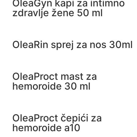
OleaGyn kapi za intimno
zdravlje žene 50 ml
OleaRin sprej za nos 30ml
OleaProct mast za
hemoroide 30 ml
OleaProct čepići za
hemoroide a10