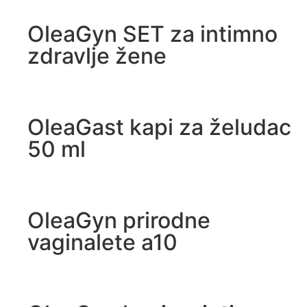
OleaGyn SET za intimno
zdravlje žene
OleaGast kapi za želudac
50 ml
OleaGyn prirodne
vaginalete a10