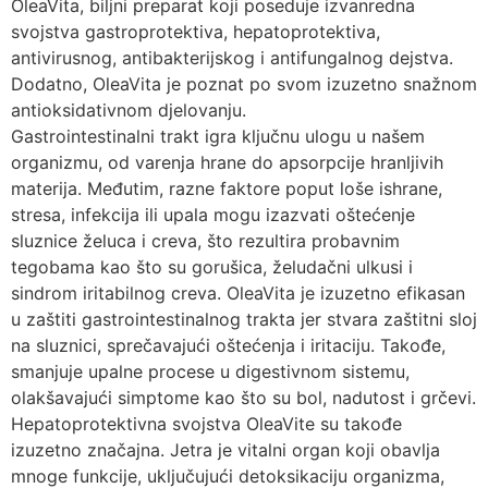
OleaVita, biljni preparat koji poseduje izvanredna
svojstva gastroprotektiva, hepatoprotektiva,
antivirusnog, antibakterijskog i antifungalnog dejstva.
Dodatno, OleaVita je poznat po svom izuzetno snažnom
antioksidativnom djelovanju.
Gastrointestinalni trakt igra ključnu ulogu u našem
organizmu, od varenja hrane do apsorpcije hranljivih
materija. Međutim, razne faktore poput loše ishrane,
stresa, infekcija ili upala mogu izazvati oštećenje
sluznice želuca i creva, što rezultira probavnim
tegobama kao što su gorušica, želudačni ulkusi i
sindrom iritabilnog creva. OleaVita je izuzetno efikasan
u zaštiti gastrointestinalnog trakta jer stvara zaštitni sloj
na sluznici, sprečavajući oštećenja i iritaciju. Takođe,
smanjuje upalne procese u digestivnom sistemu,
olakšavajući simptome kao što su bol, nadutost i grčevi.
Hepatoprotektivna svojstva OleaVite su takođe
izuzetno značajna. Jetra je vitalni organ koji obavlja
mnoge funkcije, uključujući detoksikaciju organizma,