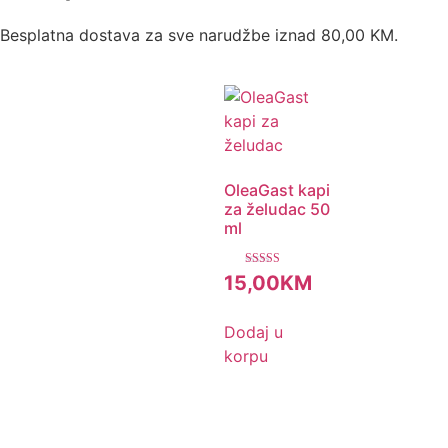
Besplatna dostava za sve narudžbe iznad 80,00 KM.
OleaGast kapi
za želudac 50
ml
Ocjenjeno
15,00
KM
5.00
od 5
Dodaj u
korpu