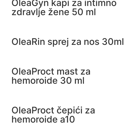
OleaGyn kapi za intimno
zdravlje žene 50 ml
OleaRin sprej za nos 30ml
OleaProct mast za
hemoroide 30 ml
OleaProct čepići za
hemoroide a10